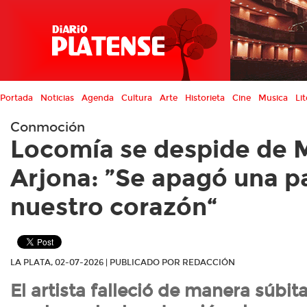
Portada
Noticias
Agenda
Cultura
Arte
Historieta
Cine
Musica
Lit
Conmoción
Locomía se despide de 
Arjona: ”Se apagó una p
nuestro corazón“
LA PLATA, 02-07-2026 | PUBLICADO POR REDACCIÓN
El artista falleció de manera súbita