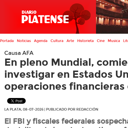
Portada
Noticias
Agenda
Cultura
Arte
Historieta
Cine
Musica
Lit
Causa AFA
En pleno Mundial, comi
investigar en Estados Un
operaciones financieras
LA PLATA, 08-07-2026 | PUBLICADO POR REDACCIÓN
El FBI y fiscales federales sospec