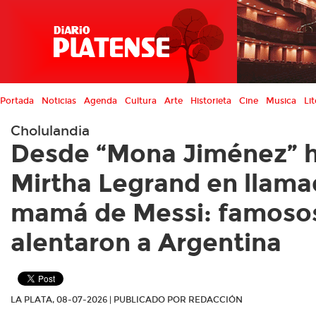
Portada
Noticias
Agenda
Cultura
Arte
Historieta
Cine
Musica
Lit
Cholulandia
Desde “Mona Jiménez” 
Mirtha Legrand en llama
mamá de Messi: famoso
alentaron a Argentina
LA PLATA, 08-07-2026 | PUBLICADO POR REDACCIÓN