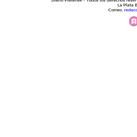
Diario Platense - Todos los derechos reser
La Plata 
Correo:
redac