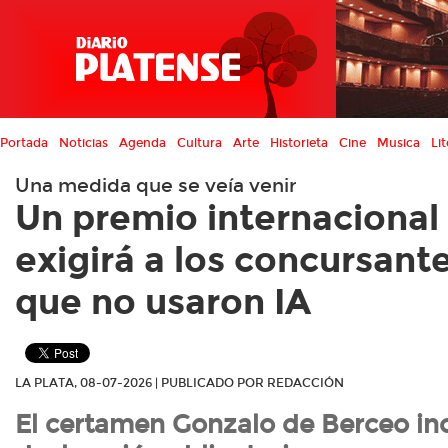
Portada
Noticias
Agenda
Cultura
Arte
Historieta
Cine
Musica
Lit
Una medida que se veía venir
Un premio internacional
exigirá a los concursant
que no usaron IA
LA PLATA, 08-07-2026 | PUBLICADO POR REDACCIÓN
El certamen Gonzalo de Berceo in