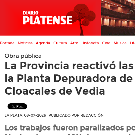
Portada
Noticias
Agenda
Cultura
Arte
Historieta
Cine
Musica
Lit
Obra pública
La Provincia reactivó la
la Planta Depuradora de
Cloacales de Vedia
LA PLATA, 08-07-2026 | PUBLICADO POR REDACCIÓN
Los trabajos fueron paralizados po