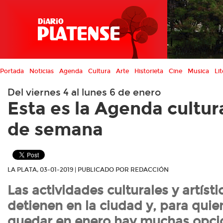
Portada
Noticias
Agenda
Cultura
Arte
Historieta
Cine
Musica
Lit
Del viernes 4 al lunes 6 de enero
Esta es la Agenda cultura
de semana
LA PLATA, 03-01-2019 | PUBLICADO POR REDACCIÓN
Las actividades culturales y artísti
detienen en la ciudad y, para qui
quedar en enero hay muchas opci