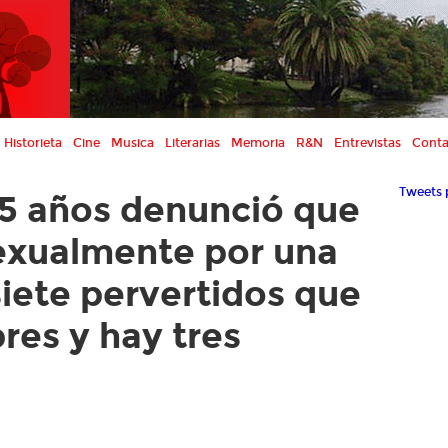
Historieta
Cine
Musica
Literarias
Memoria
R&N
Entrevistas
Conta
Tweets 
15 años denunció que
exualmente por una
iete pervertidos que
res y hay tres