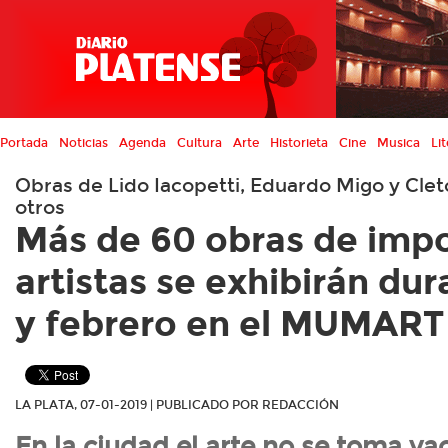
Portada
Noticias
Agenda
Cultura
Arte
Historieta
Cine
Musica
Lit
Obras de Lido Iacopetti, Eduardo Migo y Cleto
otros
Más de 60 obras de imp
artistas se exhibirán du
y febrero en el MUMART
LA PLATA, 07-01-2019 | PUBLICADO POR REDACCIÓN
En la ciudad el arte no se toma va