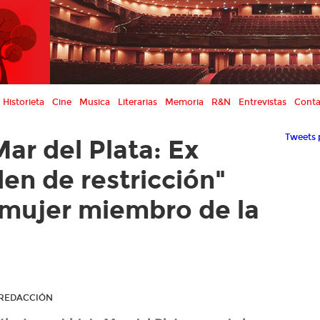
Historieta
Cine
Musica
Literarias
Memoria
R&N
Entrevistas
Conta
Tweets 
ar del Plata: Ex
en de restricción"
 mujer miembro de la
R REDACCIÓN