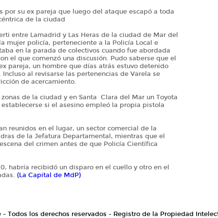
os por su ex pareja que luego del ataque escapó a toda
céntrica de la ciudad
berti entre Lamadrid y Las Heras de la ciudad de Mar del
a mujer policía, perteneciente a la Policía Local e
staba en la parada de colectivos cuando fue abordada
on el que comenzó una discusión. Pudo saberse que el
 ex pareja, un hombre que días atrás estuvo detenido
Incluso al revisarse las pertenencias de Varela se
ricción de acercamiento.
 zonas de la ciudad y en Santa Clara del Mar un Toyota
e establecerse si el asesino empleó la propia pistola
n reunidos en el lugar, un sector comercial de la
adras de la Jefatura Departamental, mientras que el
 escena del crimen antes de que Policía Científica
20, habría recibidó un disparo en el cuello y otro en el
tadas.
(La Capital de MdP)
e - Todos los derechos reservados - Registro de la Propiedad Intelec