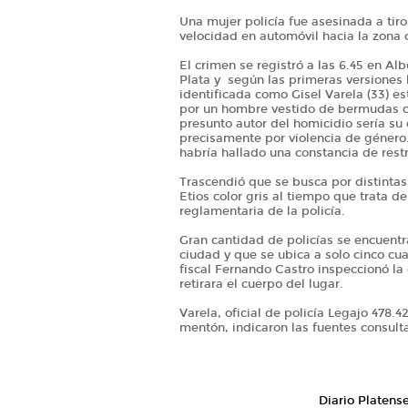
Una mujer policía fue asesinada a tir
velocidad en automóvil hacia la zona 
El crimen se registró a las 6.45 en Al
Plata y según las primeras versiones l
identificada como Gisel Varela (33) e
por un hombre vestido de bermudas c
presunto autor del homicidio sería su
precisamente por violencia de género. 
habría hallado una constancia de rest
Trascendió que se busca por distintas
Etios color gris al tiempo que trata d
reglamentaria de la policía.
Gran cantidad de policías se encuentra
ciudad y que se ubica a solo cinco cu
fiscal Fernando Castro inspeccionó la
retirara el cuerpo del lugar.
Varela, oficial de policía Legajo 478.4
mentón, indicaron las fuentes consul
Diario Platens