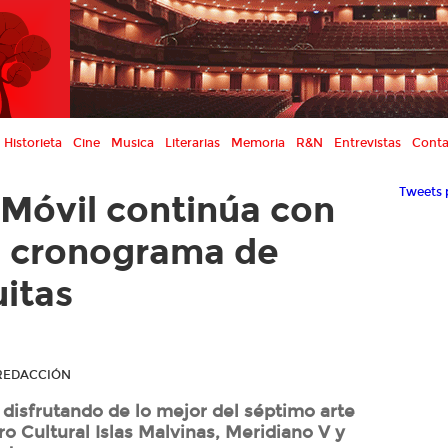
Historieta
Cine
Musica
Literarias
Memoria
R&N
Entrevistas
Conta
Tweets 
 Móvil continúa con
e cronograma de
uitas
R REDACCIÓN
disfrutando de lo mejor del séptimo arte
o Cultural Islas Malvinas, Meridiano V y