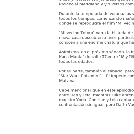
Provincial Meridiano V y diversos co
Durante la temporada de verano, los v
todos los tiempos, comenzando mañana 
donde se reproducirá el film "Mi veci
"Mi vecino Totoro" narra la historia d
nueva casa descubren a unos particul
conocen a una enorme criatura que ha
Asimismo, en el próximo sábado, la i
Kuna Manta" de calle 37 entre 118 y 11
todas las edades.
Por su parte, también el sábado, pero 
"Star Wars Episodio 5 - El imperio con
Malvinas.
Cabe mencionar que en este episodio d
entre Han y Leia, mientras Luke apre
maestro Yoda. Con Han y Leia captura
confrontación sin igual, pero Darth Va