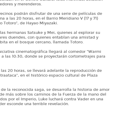
medores y merenderos.
ecinos podrán disfrutar de una serie de películas de
a las 20 horas, en el Barrio Meridiano V (17 y 71)
no Totoro", de Hayao Miyazaki.
e las hermanas Satsuke y Mei, quienes al explorar su
ares duendes, con quienes entablan una amistad y
bita en el bosque cercano, llamada Totoro.
niciativa cinematográfica llegará al comedor "Warmi
9 a las 10:30, donde se proyectarán cortometrajes para
las 20 horas, se llevará adelante la reproducción de
traataca", en el histórico espacio cultural de Plaza
e la reconocida saga, se desarrolla la historia de amor
nde más sobre los caminos de la Fuerza de la mano del
dos por el Imperio, Luke luchará contra Vader en una
der esconde una terrible revelación.