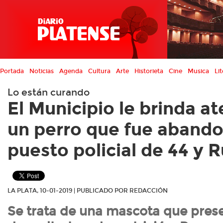
Portada
Noticias
Agenda
Cultura
Arte
Historieta
Cine
Musica
Lit
Lo están curando
El Municipio le brinda a
un perro que fue abando
puesto policial de 44 y 
LA PLATA, 10-01-2019 | PUBLICADO POR REDACCIÓN
Se trata de una mascota que pres