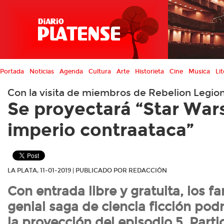
Portada
Noticias
Agenda
Cultura
Arte
Historieta
Cine
Musica
Lit
Con la visita de miembros de Rebelion Legio
Se proyectará “Star Wars
imperio contraataca”
LA PLATA, 11-01-2019 | PUBLICADO POR REDACCIÓN
Con entrada libre y gratuita, los fa
genial saga de ciencia ficción pod
la proyección del episodio 5. Parti