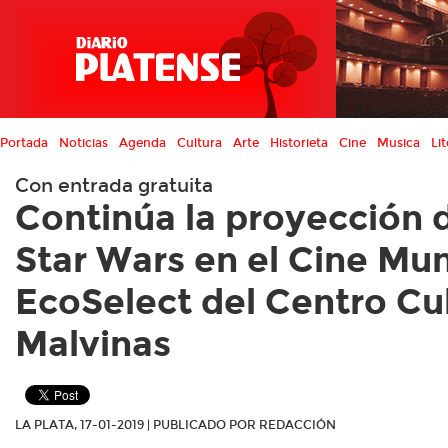
Portada
Noticias
Agenda
Cultura
Arte
Historieta
Cine
Musica
Lit
Con entrada gratuita
Continúa la proyección d
Star Wars en el Cine Mun
EcoSelect del Centro Cul
Malvinas
LA PLATA, 17-01-2019 | PUBLICADO POR REDACCIÓN