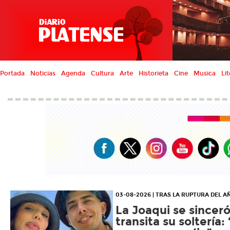
Portada
Noticias
Agenda
Cultura
Arte
Historieta
Cine
Musica
Lit
03-08-2026 | TRAS LA RUPTURA DEL A
La Joaqui se sincer
transita su soltería: