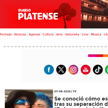
Portada
Noticias
Agenda
Cultura
Arte
Historieta
Cine
Musica
Lit
07-08-2026 | TV
Se conoció cómo es
tras su separación 