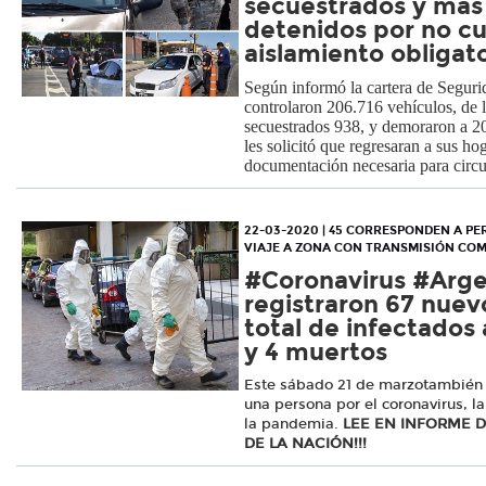
secuestrados y más
detenidos por no cu
aislamiento obligat
Según informó la cartera de Seguri
controlaron 206.716 vehículos, de 
secuestrados 938, y demoraron a 20
les solicitó que regresaran a sus ho
documentación necesaria para circu
22-03-2020 | 45 CORRESPONDEN A P
VIAJE A ZONA CON TRANSMISIÓN CO
#Coronavirus #Arge
registraron 67 nuevo
total de infectados
y 4 muertos
Este sábado 21 de marzotambién 
una persona por el coronavirus, la
la pandemia.
LEE EN INFORME D
DE LA NACIÓN!!!