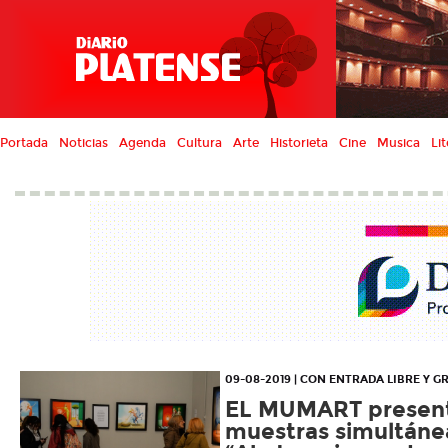
Portada
Noticias
Agenda
Cultura
Arte
Historieta
Cine
Musica
Lit
09-08-2019 | CON ENTRADA LIBRE Y G
EL MUMART present
muestras simultáne