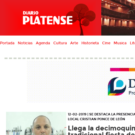
Portada
Noticias
Agenda
Cultura
Arte
Historieta
Cine
Musica
Lit
12-02-2019 | SE DESTACA LA PRESENC
LOCAL CRISTIAN PONCE DE LEÓN
Llega la decimoquin
tradicional fiesta d