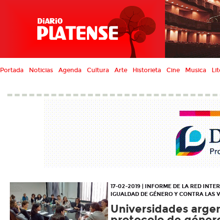
Portada
Noticias
Agenda
Cultura
Arte
Historieta
Cine
Musica
Lit
17-02-2019 | INFORME DE LA RED INT
IGUALDAD DE GÉNERO Y CONTRA LAS 
Universidades argen
protocolo de género