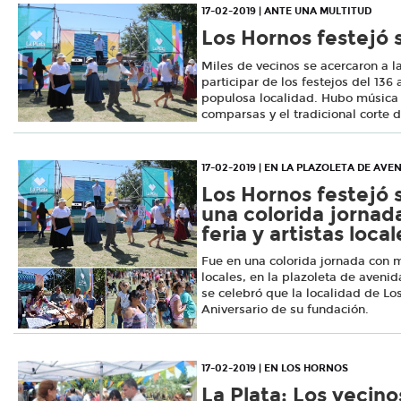
17-02-2019 | ANTE UNA MULTITUD
Los Hornos festejó 
Miles de vecinos se acercaron a l
participar de los festejos del 136
populosa localidad. Hubo música d
comparsas y el tradicional corte d
17-02-2019 | EN LA PLAZOLETA DE AVEN
Los Hornos festejó 
una colorida jornad
feria y artistas local
Fue en una colorida jornada con mú
locales, en la plazoleta de avenid
se celebró que la localidad de Lo
Aniversario de su fundación.
17-02-2019 | EN LOS HORNOS
La Plata: Los vecino