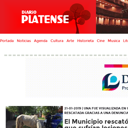
Portada
Noticias
Agenda
Cultura
Arte
Historieta
Cine
Musica
Lit
21-01-2019 | UNA FUE VISUALIZADA EN
RESCATADA GRACIAS A UNA DENUNCI
El Municipio rescat
que sufrían lesiones