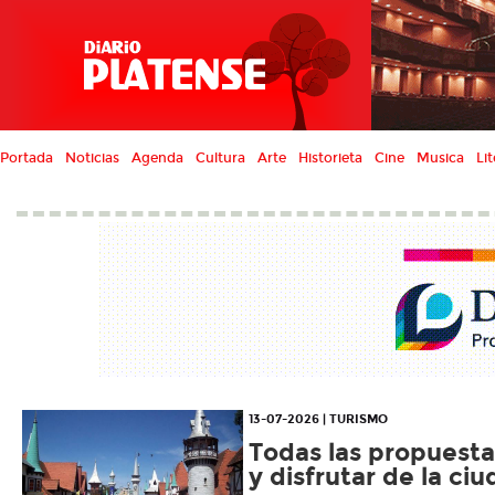
Portada
Noticias
Agenda
Cultura
Arte
Historieta
Cine
Musica
Lit
13-07-2026 | TURISMO
Todas las propuesta
y disfrutar de la ci