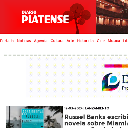
Portada
Noticias
Agenda
Cultura
Arte
Historieta
Cine
Musica
Lit
18-03-2024 | LANZAMIENTO
Russel Banks escrib
novela sobre Miami: