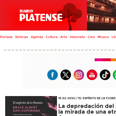
Portada
Noticias
Agenda
Cultura
Arte
Historieta
Cine
Musica
Lit
19-02-2024 | "EL ESPÍRITU DE LA FLOR
La depredación del
la mirada de una etn