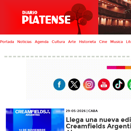
Portada
Noticias
Agenda
Cultura
Arte
Historieta
Cine
Musica
Lit
29-05-2026 | CABA
Llega una nueva edi
Creamfields Argent