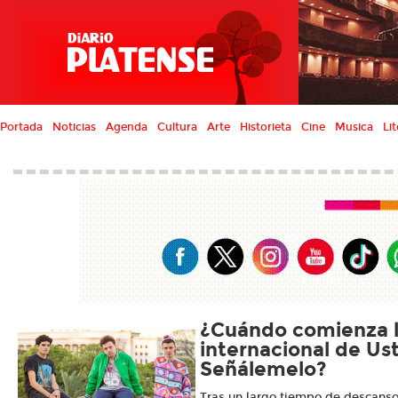
Portada
Noticias
Agenda
Cultura
Arte
Historieta
Cine
Musica
Lit
¿Cuándo comienza l
internacional de Us
Señálemelo?
Tras un largo tiempo de descans